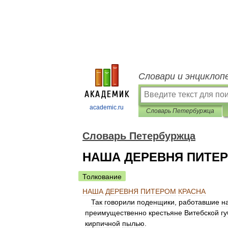
Словари и энциклоп
academic.ru
Словарь Петербуржца
Словарь Петербуржца
НАША ДЕРЕВНЯ ПИТЕР
Толкование
НАША
ДЕРЕВНЯ
ПИТЕРОМ
КРАСНА
Так
говорили
поденщики
,
работавшие
н
преимущественно
крестьяне
Витебской
г
кирпичной
пылью
.