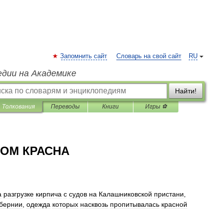
Запомнить сайт
Словарь на свой сайт
RU
едии на Академике
Найти!
Толкования
Переводы
Книги
Игры ⚽
ОМ КРАСНА
а
разгрузке
кирпича
с
судов
на
Калашниковской
пристани
,
убернии
,
одежда
которых
насквозь
пропитывалась
красной